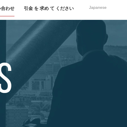
Japanese
い合わせ
引金 を 求め て ください