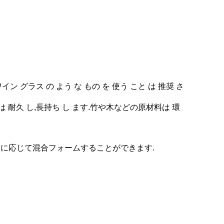
ワイン グラス の よう な もの を 使う こと は 推奨 さ
容器 は 耐久 し,長持ち し ます.竹や木などの原材料は 環
の要求に応じて混合フォームすることができます.