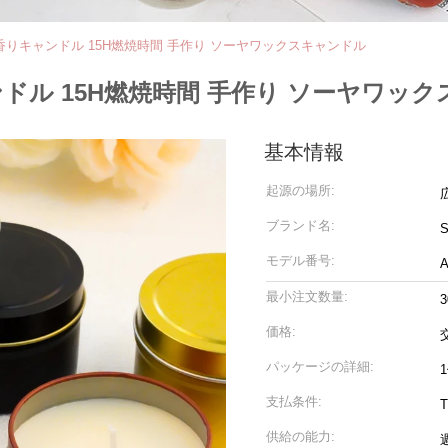
香りキャンドル 15H燃焼時間 手作り ソーヤワックスキャンドル
ドル 15H燃焼時間 手作り ソーヤワッ
基本情報
起源の場所:
ブランド名:
S
モデル番号:
A
最小注文数量:
価格:
パッケージの詳細:
支払条件:
T
供給の能力: