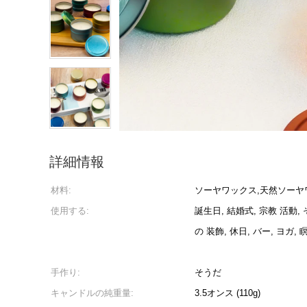
詳細情報
材料:
ソーヤワックス,天然ソーヤ
使用する:
誕生日, 結婚式, 宗教 活動,
の 装飾, 休日, バー, ヨガ, 
手作り:
そうだ
キャンドルの純重量:
3.5オンス (110g)