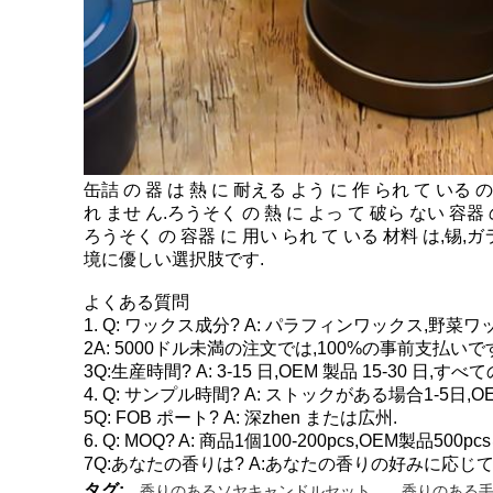
缶詰 の 器 は 熱 に 耐える よう に 作 られ て いる
れ ませ ん.ろうそく の 熱 に よっ て 破ら ない 容器
ろうそく の 容器 に 用い られ て いる 材料 は,锡,ガ
境に優しい選択肢です.
よくある質問
1. Q: ワックス成分? A: パラフィンワックス
2A: 5000ドル未満の注文では,100%の事前支払いで
3Q:生産時間? A: 3-15 日,OEM 製品 15-30 
4. Q: サンプル時間? A: ストックがある場合1-5日,O
5Q: FOB ポート? A: 深zhen または広州.
6. Q: MOQ? A: 商品1個100-200pcs,OEM製品5
7Q:あなたの香りは? A:あなたの香りの好みに応じ
タグ:
香りのあるソヤキャンドルセット
,
香りのある手