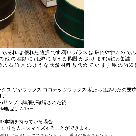
 の で,それ は 優れた 選択 です.薄い ガラス は 破れやすい の で,
 の 他 の 種類 に は,炉 に 耐える 陶器 が あり ます鋳鉄と缶詰
ラス,石,竹,木 の よう な 天然 材料 も 含め て い ます.锡 の 
,野菜ワックス,ソヤワックス,ココナッツワックス,私たちはあなた
す.
日,すべてのサンプル詳細が確認された後.
EM製品は7-15日;
00pcsを本物を持っている場合.
て,香りをカスタマイズすることができます.
作り ソーヤワックスキャンドル
,
香りのあるキャンドル