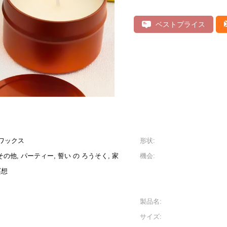
ベストプライス
ワックス
形状:
 その他, パーティー, 誓い の ろうそく, 家
機会:
瞑想
製品名:
サイズ: