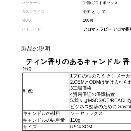
パッケージ:
1 個/ギフトボックス
カスタマイズ:
必要 と し て
MOQ:
100個
ハイライト:
アロマテラピー アロマ香
製品の説明
ティン香りのあるキャンドル 香り
仕様
1プロの柱のろうそく メー
2.OEMとODMは受け入れ
3工場価格
利点:
4貿易保証の保障措置
5.我々はMSDS/CE/RE
ビジネス交渉のために Saytot
キャンドルの材料
ソーヤワックス
キャンドルの純重量
110g
サイズ
6.5*4.3CM