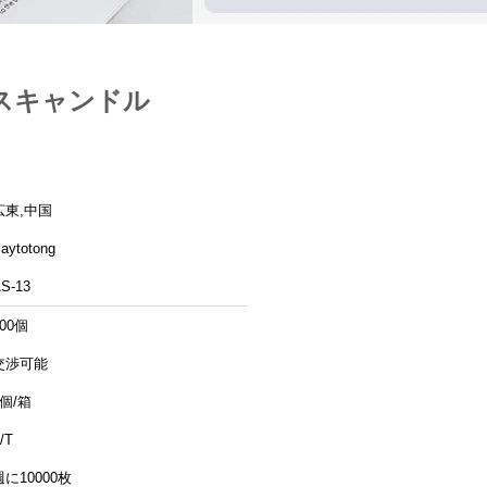
クスキャンドル
広東,中国
aytotong
S-13
300個
交渉可能
1個/箱
/T
週に10000枚