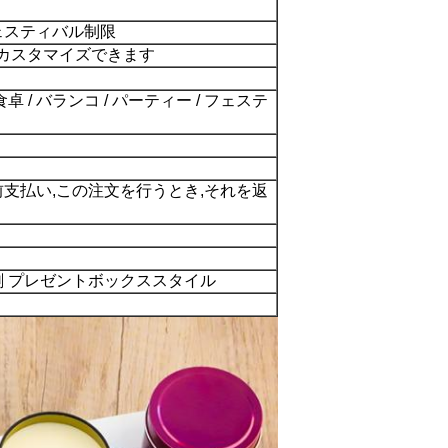
フェスティバル制限
はカスタマイズできます
食卓 / バランコ / パーティー / フェステ
前支払い,この注文を行うとき,それを返
刷 プレゼントボックススタイル