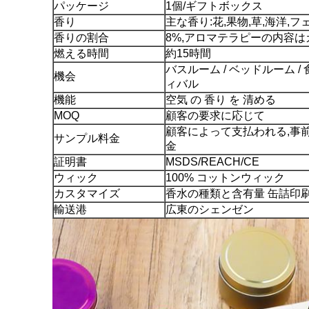
パッケージ
1個/ギフトボックス
香り
主な香り:花,果物,草,海洋,
香りの割合
8%,アロマテラピーの内容
燃える時間
約15時間
バスルーム / ベッドルーム / 
機会
ィバル
機能
空気 の 香り を 清める
MOQ
顧客の要求に応じて
顧客によって支払われる,事
サンプル料金
金
証明書
MSDS/REACH/CE
ウィック
100% コットンウィック
カスタマイズ
香水の種類と含有量 缶詰印
輸送港
広東のシェンゼン