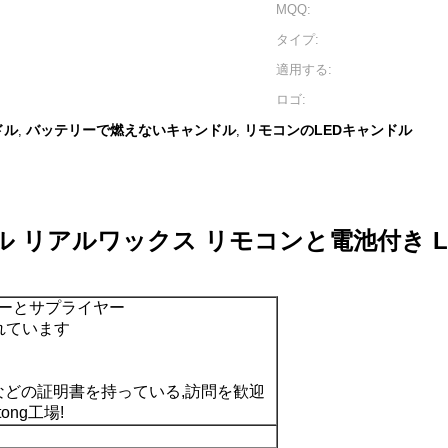
MQQ:
タイプ:
適用する:
ロゴ:
ドル
バッテリーで燃えないキャンドル
リモコンのLEDキャンドル
,
,
ル リアルワックス リモコンと電池付き 
カーとサプライヤー
られています
ACHなどの証明書を持っている,訪問を歓迎
ong工場!