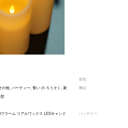
形状:
 その他, パーティー, 誓い の ろうそく, 家
機会:
瞑想
Dフラーム リアルワックス LEDキャンド
バッテリー: