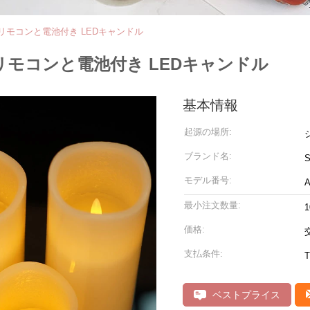
 リモコンと電池付き LEDキャンドル
リモコンと電池付き LEDキャンドル
基本情報
起源の場所:
ブランド名:
S
モデル番号:
A
最小注文数量:
価格:
支払条件:
T
ベストプライス