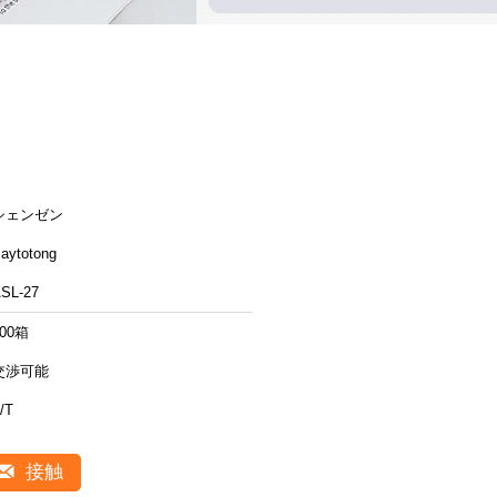
シェンゼン
aytotong
SL-27
100箱
交渉可能
/T
接触