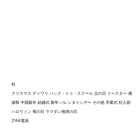
柱
クリスマス ディワリ バック・トゥ・スクール 父の日 イースター 感
謝祭 中国新年 結婚式 新年 バレンタインデー その他 卒業式 狂人節
ハロウィン 母の日 ラマダン地球の日
2*AA電池