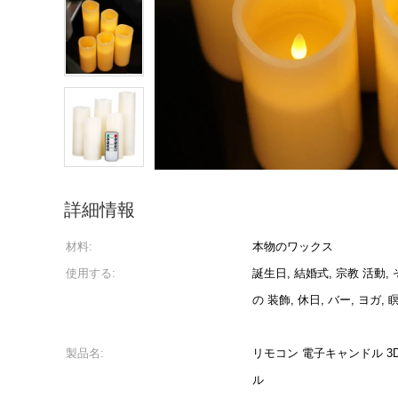
詳細情報
材料:
本物のワックス
使用する:
誕生日, 結婚式, 宗教 活動,
の 装飾, 休日, バー, ヨガ, 
製品名:
リモコン 電子キャンドル 3
ル