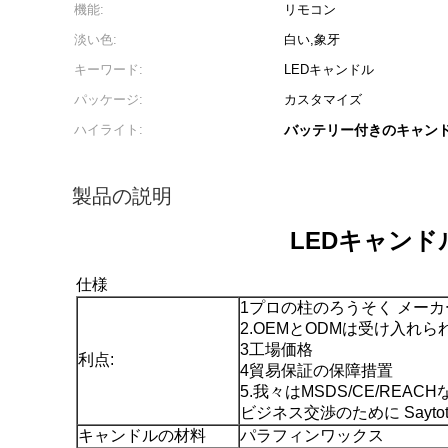
機能:
リモコン
淡い色:
白い,象牙
キーワード:
LEDキャンドル
パッケージ:
カスタマイズ
ハイライト:
バッテリー付きのキャン
製品の説明
LEDキャンド
仕様
1プロの柱のろうそく メー
2.OEMとODMは受け入れ
3工場価格
利点:
4貿易保証の保障措置
5.我々はMSDS/CE/RE
ビジネス交渉のために Saytot
キャンドルの材料
パラフィンワックス