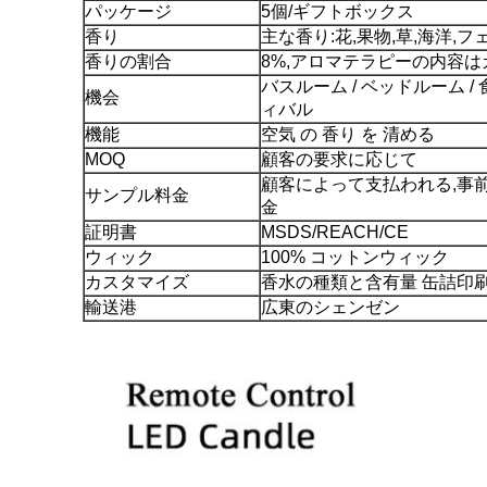
パッケージ
5個/ギフトボックス
香り
主な香り:花,果物,草,海洋,
香りの割合
8%,アロマテラピーの内容
バスルーム / ベッドルーム / 
機会
ィバル
機能
空気 の 香り を 清める
MOQ
顧客の要求に応じて
顧客によって支払われる,事
サンプル料金
金
証明書
MSDS/REACH/CE
ウィック
100% コットンウィック
カスタマイズ
香水の種類と含有量 缶詰印
輸送港
広東のシェンゼン