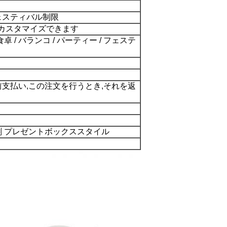
フェスティバル制限
はカスタマイズできます
食卓 / バランコ / パーティー / フェステ
前支払い,この注文を行うとき,それを返
刷 プレゼントボックススタイル