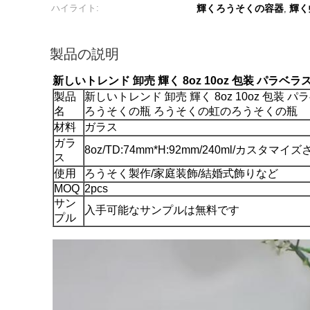
ハイライト:
輝くろうそくの容器
輝く
,
製品の説明
新しいトレンド 卸売 輝く 8oz 10oz 包装 パ
製品
新しいトレンド 卸売 輝く 8oz 10oz 包装
名
ろうそくの瓶 ろうそくの虹のろうそくの瓶
材料
ガラス
ガラ
8oz/TD:74mm*H:92mm/240ml/カスタマイ
ス
使用
ろうそく製作/家庭装飾/結婚式飾りなど
MOQ
2pcs
サン
入手可能なサンプルは無料です
プル