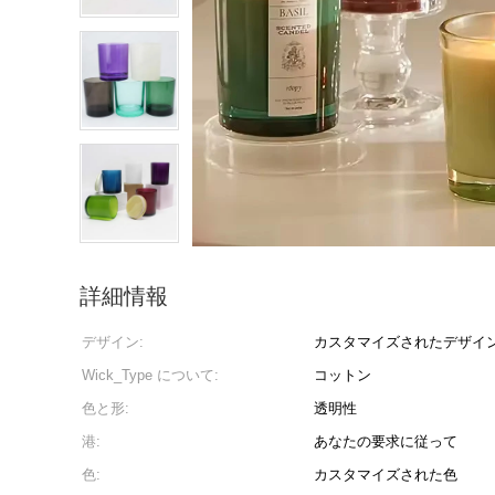
詳細情報
デザイン:
カスタマイズされたデザイ
Wick_Type について:
コットン
色と形:
透明性
港:
あなたの要求に従って
色:
カスタマイズされた色