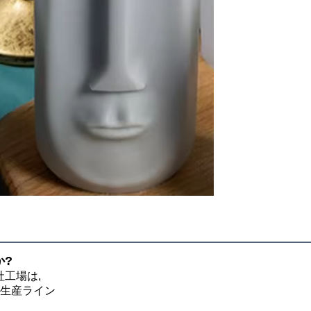
か?
社工場は,
の生産ライン