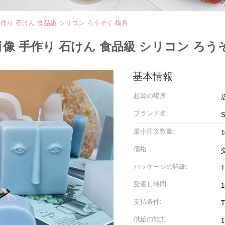
作り 石けん 食品級 シリコン ろうそく 模具
像 手作り 石けん 食品級 シリコン ろう
基本情報
起源の場所:
ブランド名:
S
最小注文数量:
価格:
パッケージの詳細:
1
受渡し時間:
支払条件:
T
供給の能力: