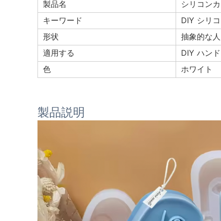
製品名
シリコンカ
キーワード
DIY シリ
形状
抽象的な人
適用する
DIY ハン
色
ホワイト
製品説明