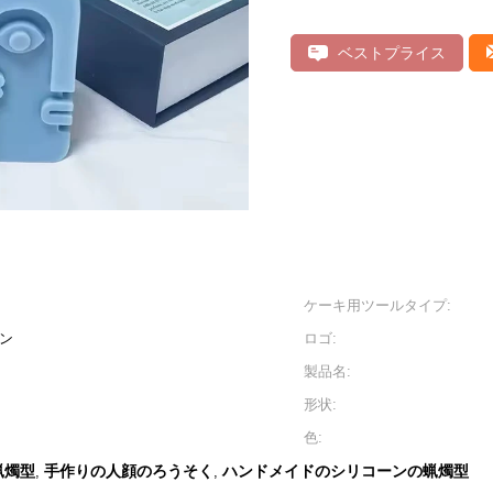
ベストプライス
ケーキ用ツールタイプ:
ーン
ロゴ:
製品名:
形状:
色:
蝋燭型
手作りの人顔のろうそく
ハンドメイドのシリコーンの蝋燭型
,
,