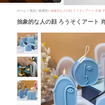
ホーム
>
製品
>
蝋燭型
>
抽象的な人の顔 ろうそくアート 肖像 手
抽象的な人の顔 ろうそくアート 肖