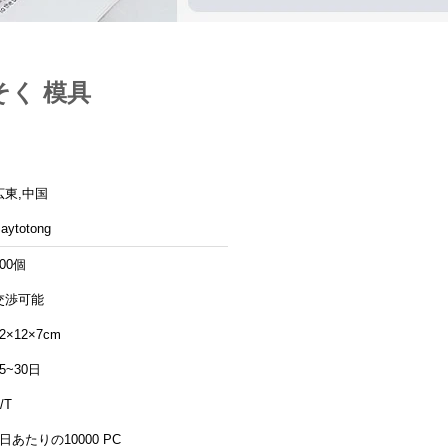
そく 模具
広東,中国
aytotong
100個
交渉可能
2×12×7cm
15~30日
/T
1日あたりの10000 PC