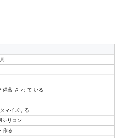
具
 備蓄 さ れ て いる
タマイズする
品用シリコン
を 作る