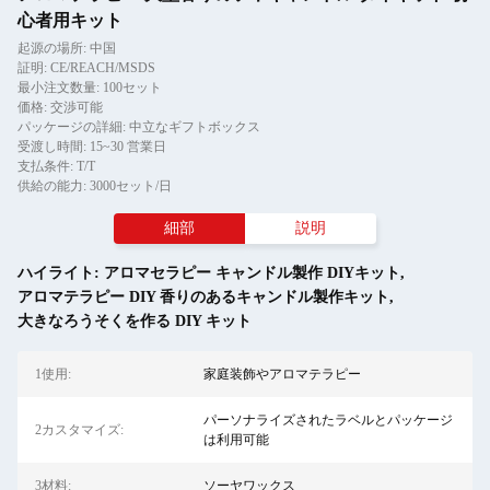
心者用キット
起源の場所: 中国
証明: CE/REACH/MSDS
最小注文数量: 100セット
価格: 交渉可能
パッケージの詳細: 中立なギフトボックス
受渡し時間: 15~30 営業日
支払条件: T/T
供給の能力: 3000セット/日
細部
説明
ハイライト:
アロマセラピー キャンドル製作 DIYキット
,
アロマテラピー DIY 香りのあるキャンドル製作キット
,
大きなろうそくを作る DIY キット
1使用:
家庭装飾やアロマテラピー
パーソナライズされたラベルとパッケージ
2カスタマイズ:
は利用可能
3材料:
ソーヤワックス