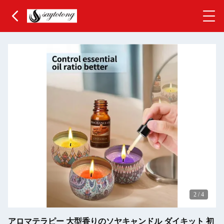
3
/
4
アロマテラピー 大型香りのソヤキャンドル ダイキット 初