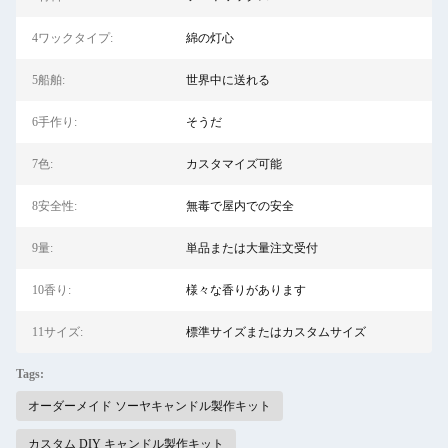
4ワックタイプ:
綿の灯心
5船舶:
世界中に送れる
6手作り:
そうだ
7色:
カスタマイズ可能
8安全性:
無毒で屋内での安全
9量:
単品または大量注文受付
10香り:
様々な香りがあります
11サイズ:
標準サイズまたはカスタムサイズ
Tags:
オーダーメイド ソーヤキャンドル製作キット
カスタム DIY キャンドル製作キット