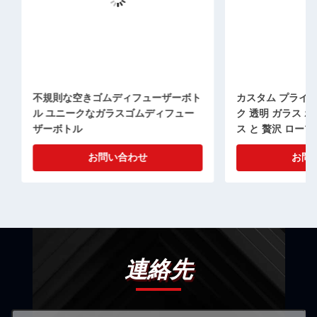
不規則な空きゴムディフューザーボト
カスタム プライベー
ル ユニークなガラスゴムディフュー
ク 透明 ガラス ボト
ザーボトル
ス と 贅沢 ロープ
お問い合わせ
お問い
連絡先