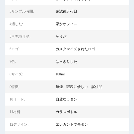
3サンプル時間:
確認後5〜7日
4適した:
家かオフィス
5再充填可能:
そうだ
6ロゴ:
カスタマイズされたロゴ
7色:
はっきりした
8サイズ:
100ml
9特徴:
無煙、環境に優しい、試供品
10リード:
自然なラタン
11材料:
ガラスボトル
12デザイン:
エレガントでモダン