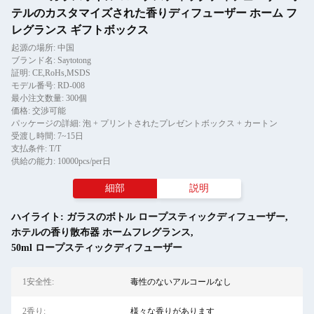
テルのカスタマイズされた香りディフューザー ホーム フ
レグランス ギフトボックス
起源の場所: 中国
ブランド名: Saytotong
証明: CE,RoHs,MSDS
モデル番号: RD-008
最小注文数量: 300個
価格: 交渉可能
パッケージの詳細: 泡 + プリントされたプレゼントボックス + カートン
受渡し時間: 7~15日
支払条件: T/T
供給の能力: 10000pcs/per日
細部
説明
ハイライト:
ガラスのボトル ロープスティックディフューザー
,
ホテルの香り散布器 ホームフレグランス
,
50ml ロープスティックディフューザー
1安全性:
毒性のないアルコールなし
2香り:
様々な香りがあります