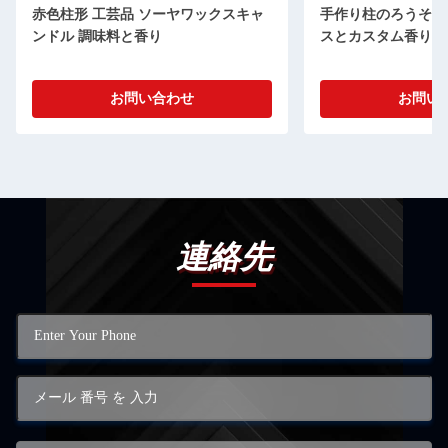
赤色柱形 工芸品 ソーヤワックスキャ
手作り柱のろうそく
ンドル 調味料と香り
スとカスタム香りの
お問い合わせ
お問い
連絡先