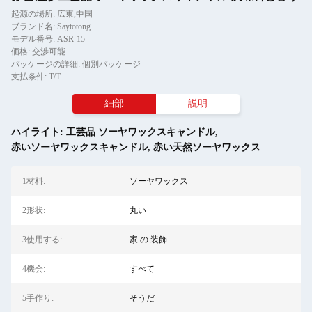
起源の場所: 広東,中国
ブランド名: Saytotong
モデル番号: ASR-15
価格: 交渉可能
パッケージの詳細: 個別パッケージ
支払条件: T/T
細部
説明
ハイライト:
工芸品 ソーヤワックスキャンドル
,
赤いソーヤワックスキャンドル
,
赤い天然ソーヤワックス
1材料:
ソーヤワックス
2形状:
丸い
3使用する:
家 の 装飾
4機会:
すべて
5手作り:
そうだ