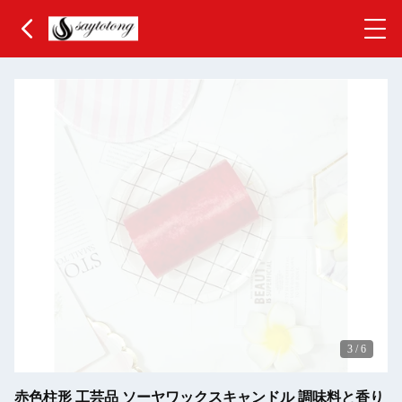
3
/
6
赤色柱形 工芸品 ソーヤワックスキャンドル 調味料と香り