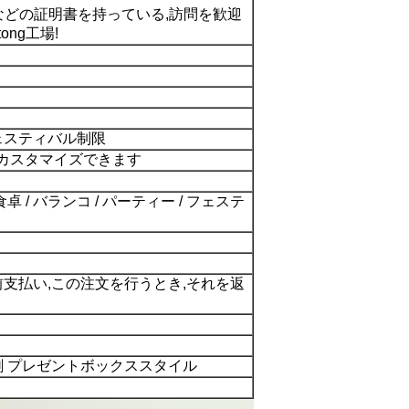
ACHなどの証明書を持っている,訪問を歓迎
ong工場!
フェスティバル制限
はカスタマイズできます
食卓 / バランコ / パーティー / フェステ
前支払い,この注文を行うとき,それを返
刷 プレゼントボックススタイル