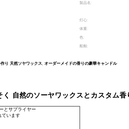
製品名:
灯心:
体重:
色:
船舶:
手作り 天然ソヤワックス
オーダーメイドの香りの豪華キャンドル
,
そく 自然のソーヤワックスとカスタム香
カーとサプライヤー
られています