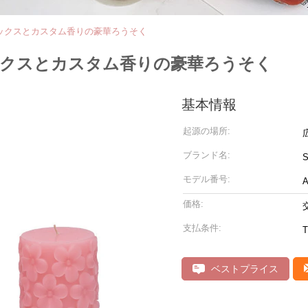
ックスとカスタム香りの豪華ろうそく
ックスとカスタム香りの豪華ろうそく
基本情報
起源の場所:
ブランド名:
S
モデル番号:
A
価格:
支払条件:
T
ベストプライス