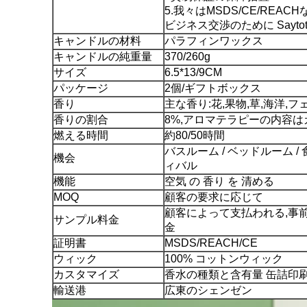
5.我々はMSDS/CE/RE
ビジネス交渉のために Saytot
キャンドルの材料
パラフィンワックス
キャンドルの純重量
370/260g
サイズ
6.5*13/9CM
パッケージ
2個/ギフトボックス
香り
主な香り:花,果物,草,海洋,
香りの割合
8%,アロマテラピーの内容
燃える時間
約80/50時間
バスルーム / ベッドルーム / 
機会
ィバル
機能
空気 の 香り を 清める
MOQ
顧客の要求に応じて
顧客によって支払われる,事
サンプル料金
金
証明書
MSDS/REACH/CE
ウィック
100% コットンウィック
カスタマイズ
香水の種類と含有量 缶詰印
輸送港
広東のシェンゼン