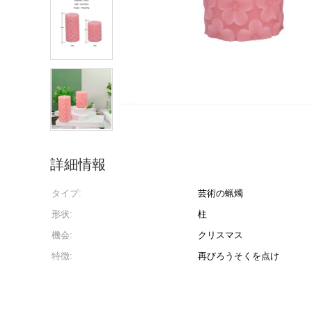
詳細情報
タイプ:
芸術の蝋燭
形状:
柱
機会:
クリスマス
特徴:
再びろうそくを点け