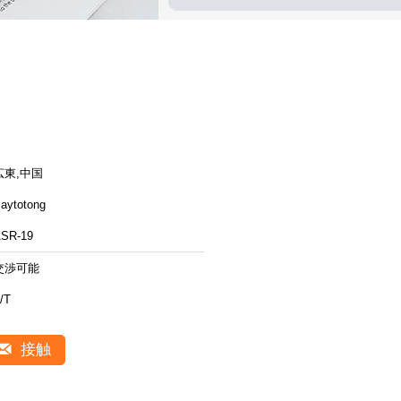
広東,中国
aytotong
SR-19
交渉可能
/T
接触