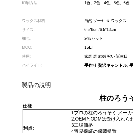
印刷方法:
1色、2色、4色、5色、6色
ワックス材料:
自然 ソーヤ 豆 ワックス
サイズ:
6.5*9cm/6.5*13cm
梱包:
2個/セット
MOQ:
1SET
使用:
家庭 庭 結婚 祝い 誕生日
ハイライト:
手作り 贅沢キャンドル
,
製品の説明
柱のろう
仕様
1プロの柱のろうそく メー
2.OEMとODMは受け入れ
3工場価格
利点:
4貿易保証の保障措置