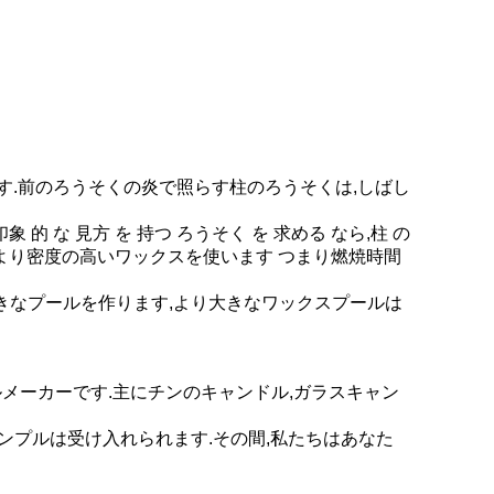
す.前のろうそくの炎で照らす柱のろうそくは,しばし
 印象 的 な 見方 を 持つ ろうそく を 求める なら,柱 の
数通常はより密度の高いワックスを使います つまり燃焼時間
きなプールを作ります,より大きなワックスプールは
ルメーカーです.主にチンのキャンドル,ガラスキャン
サンプルは受け入れられます.その間,私たちはあなた