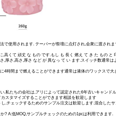
法で使用されます. テーパーが祭壇に点灯され,会衆に渡されま
に,高くて 頑丈 な もの です.もし も 長く 燃え て き た もの と
す.高さ,厚さ,高さ,厚さ など が 異なっ て い ます.スイッチ
度に4時間まで燃えることができます通常は液体のワックスで大
:はい,私たちの会社は,アリによって認定された6年古いキャンド
てカスタマイズすることができます相談を歓迎します
テストし,チェックするためのサンプル注文は歓迎します.混合した
か? A:低MOQ,サンプルチェックのための1pcは利用できます.