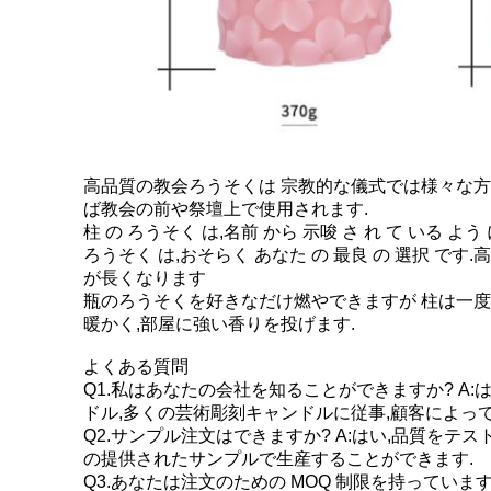
高品質の教会ろうそくは 宗教的な儀式では様々な方
ば教会の前や祭壇上で使用されます.
柱 の ろうそく は,名前 から 示唆 さ れ て いる よう 
ろうそく は,おそらく あなた の 最良 の 選択 で
が長くなります
瓶のろうそくを好きなだけ燃やできますが 柱は一
暖かく,部屋に強い香りを投げます.
よくある質問
Q1.私はあなたの会社を知ることができますか? A
ドル,多くの芸術彫刻キャンドルに従事,顧客によっ
Q2.サンプル注文はできますか? A:はい,品質を
の提供されたサンプルで生産することができます.
Q3.あなたは注文のための MOQ 制限を持っています